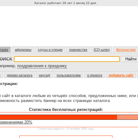
Каталог работает 26 лет 1 месяц 22 дня.
талог
афоризмы
соусы и специи
знакомства
ICQ-шлюз
Фотохостинг
пример,
поздравления к празднику
а
дерево каталога
наугад!
пользователям
о проекте
добавить сайт
истрации:
й сайт в каталоге любым из четырёх способов, предложенных ниже, или
зможность разместить баннер на всех страницах каталога.
Статистика бесплатных регистраций:
изменениями 20%
Статистика ведётся с 8 октября 2008 года.