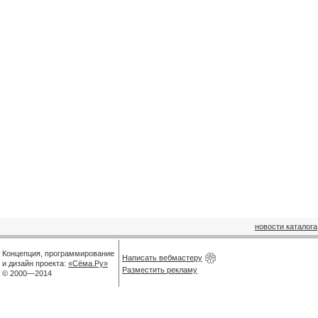
новости каталога
Концепция, программирование
Написать вебмастеру
и дизайн проекта:
«Сёма.Ру»
Разместить рекламу
© 2000—2014