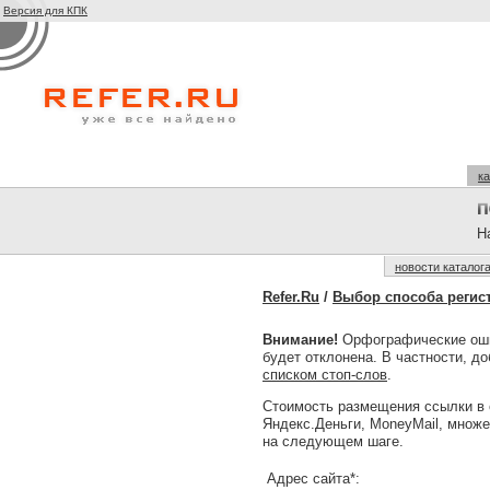
Версия для КПК
ка
На
новости каталог
Refer.Ru
/
Выбор способа регис
Внимание!
Орфографические оши
будет отклонена. В частности, д
списком стоп-слов
.
Стоимость размещения ссылки в 
Яндекс.Деньги, MoneyMail, множ
на следующем шаге.
Адрес сайта*: