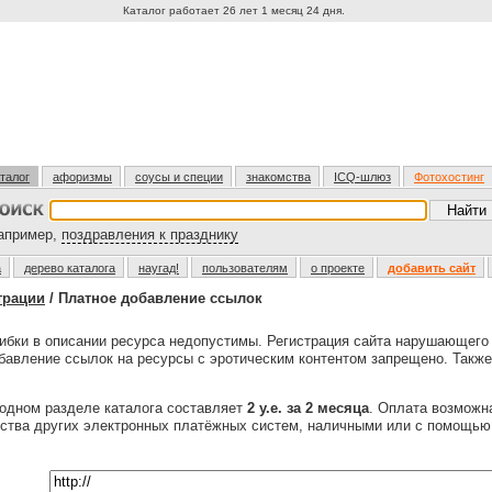
Каталог работает 26 лет 1 месяц 24 дня.
талог
афоризмы
соусы и специи
знакомства
ICQ-шлюз
Фотохостинг
пример,
поздравления к празднику
а
дерево каталога
наугад!
пользователям
о проекте
добавить сайт
трации
/ Платное добавление ссылок
бки в описании ресурса недопустимы. Регистрация сайта нарушающег
обавление ссылок на ресурсы с эротическим контентом запрещено. Также
одном разделе каталога составляет
2 у.е. за 2 месяца
. Оплата возмож
ества других электронных платёжных систем, наличными или с помощь