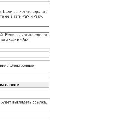
й. Если вы хотите сделать
те её в тэги
<a>
и
</a>
.
ой. Если вы хотите сделать
 тэги
<a>
и
</a>
.
ания / Электронные
 будет выглядеть ссылка,