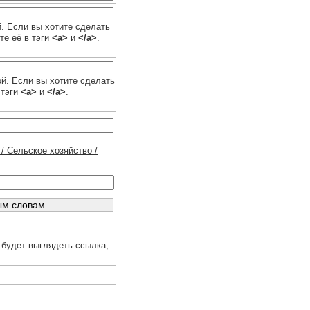
й. Если вы хотите сделать
те её в тэги
<a>
и
</a>
.
ой. Если вы хотите сделать
 тэги
<a>
и
</a>
.
/ Сельское хозяйство /
 будет выглядеть ссылка,