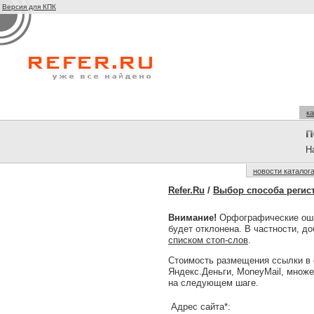
Версия для КПК
ка
На
новости каталог
Refer.Ru
/
Выбор способа регис
Внимание!
Орфографические оши
будет отклонена. В частности, д
списком стоп-слов
.
Стоимость размещения ссылки в 
Яндекс.Деньги, MoneyMail, множ
на следующем шаге.
Адрес сайта*: