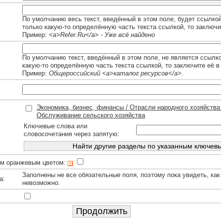
По умолчанию весь текст, введённый в этом поле, будет ссылко
только какую-то определённую часть текста ссылкой, то заключи
Пример:
<a>Refer.Ru</a> - Уже всё найдено
По умолчанию текст, введённый в этом поле, не является ссылк
какую-то определённую часть текста ссылкой, то заключите её в
Пример:
Общероссийский <a>каталог ресурсов</a>.
Экономика, бизнес, финансы / Отрасли народного хозяйства 
Обслуживание сельского хозяйства
Ключевые слова или
словосочетания через запятую:
им оранжевым цветом:
Заполнены не все обязательные поля, поэтому пока увидеть, как
а:
невозможно.