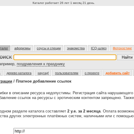
Каталог работает 26 лет 1 месяц 21 день.
талог
афоризмы
соусы и специи
знакомства
ICQ-шлюз
Фотохостинг
пример,
поздравления к празднику
а
дерево каталога
наугад!
пользователям
о проекте
добавить сайт
трации
/ Платное добавление ссылок
бки в описании ресурса недопустимы. Регистрация сайта нарушающег
обавление ссылок на ресурсы с эротическим контентом запрещено. Также
одном разделе каталога составляет
2 у.е. за 2 месяца
. Оплата возмож
ества других электронных платёжных систем, наличными или с помощь