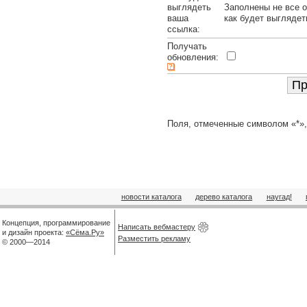
выглядеть
Заполнены не все о
ваша
как будет выглядет
ссылка:
Получать
обновления:
Поля, отмеченные символом «*»,
новости каталога
дерево каталога
наугад!
Концепция, программирование
Написать вебмастеру
и дизайн проекта:
«Сёма.Ру»
Разместить рекламу
© 2000—2014