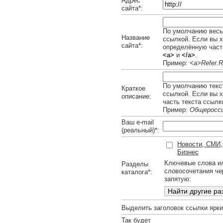
Адрес
сайта*:
По умолчанию весь 
Название
ссылкой. Если вы х
сайта*:
определённую часть
<a>
и
</a>
.
Пример:
<a>Refer.R
По умолчанию текст
Краткое
ссылкой. Если вы 
описание:
часть текста ссылк
Пример:
Общеросси
Ваш e-mail
(реальный)*:
Новости, СМИ,
Бизнес
Ключевые слова и
Разделы
словосочетания че
каталога*:
запятую:
Выделить заголовок ссылки ярк
Так будет