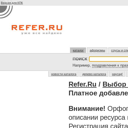
Версия для КПК
каталог
афоризмы
соусы и сп
Например,
поздравления к пра
новости каталога
дерево каталога
наугад!
Refer.Ru
/
Выбор 
Платное добавл
Внимание!
Орфог
описании ресурса
Регистрация сайт