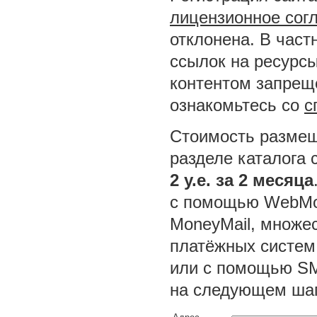
лицензионное сог
отклонена. В част
ссылок на ресурсы
контентом запреще
ознакомьтесь со
с
Стоимость размещ
разделе каталога 
2 у.е. за 2 месяца
с помощью WebMon
MoneyMail, множес
платёжных систем
или с помощью SM
на следующем шаг