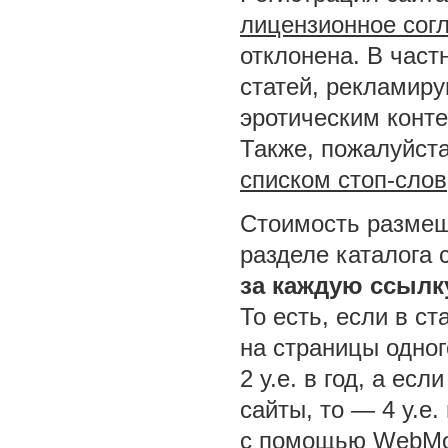
лицензионное сог
отклонена. В част
статей, рекламир
эротическим конт
Также, пожалуйста
списком стоп-слов
Стоимость размещ
разделе каталога 
за каждую ссылк
То есть, если в ст
на страницы одног
2 у.е. в год, а ес
сайты, то — 4 у.е.
с помощью WebMo