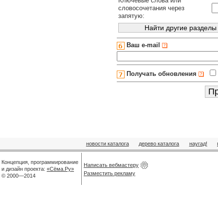
Ключевые слова или
словосочетания через
запятую:
Ваш e-mail
Получать обновления
новости каталога
дерево каталога
наугад!
Концепция, программирование
Написать вебмастеру
и дизайн проекта:
«Сёма.Ру»
Разместить рекламу
© 2000—2014