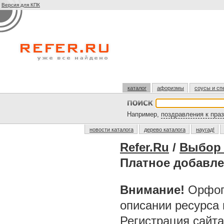
Версия для КПК
каталог
афоризмы
соусы и сп
Например,
поздравления к пра
новости каталога
дерево каталога
наугад!
Refer.Ru
/
Выбор 
Платное добавле
Внимание!
Орфог
описании ресурса
Регистрация сайт