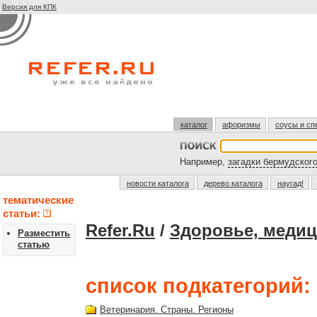
Версия для КПК
каталог
афоризмы
соусы и сп
Например,
загадки бермудского
новости каталога
дерево каталога
наугад!
тематические
статьи:
Refer.Ru
/
Здоровье, медиц
Разместить
статью
список подкатегорий:
Ветеринария. Страны. Регионы