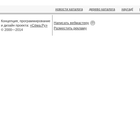
новости каталога
дерево каталога
наугад!
Концепция, программирование
Написать вебмастеру
и дизайн проекта:
«Сёма.Ру»
Разместить рекламу
© 2000—2014