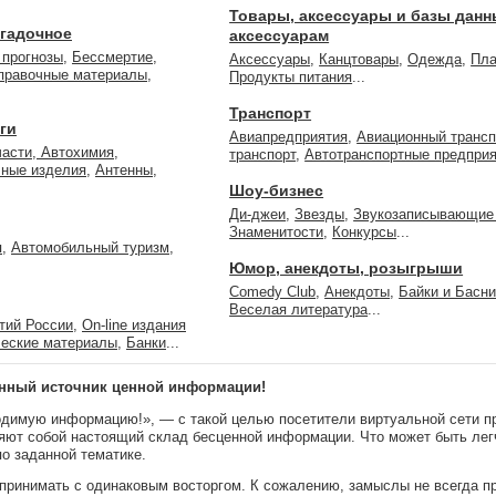
Товары, аксессуары и базы данн
агадочное
аксессуарам
 прогнозы
,
Бессмертие,
Аксессуары
,
Канцтовары
,
Одежда
,
Пла
справочные материалы
,
Продукты питания
...
Транспорт
ги
Авиапредприятия
,
Авиационный трансп
части, Автохимия
,
транспорт
,
Автотранспортные предпри
чные изделия
,
Антенны
,
Шоу-бизнес
Ди-джеи
,
Звезды
,
Звукозаписывающие
Знаменитости
,
Конкурсы
...
я
,
Автомобильный туризм
,
Юмор, анекдоты, розыгрыши
Comedy Club
,
Анекдоты
,
Байки и Басн
Веселая литература
...
тий России
,
On-line издания
еские материалы
,
Банки
...
ренный источник ценной информации!
одимую информацию!», — с такой целью посетители виртуальной сети пр
ляют собой настоящий склад бесценной информации. Что может быть лег
о заданной тематике.
спринимать с одинаковым восторгом. К сожалению, замыслы не всегда 