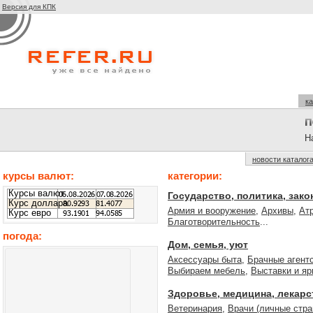
Версия для КПК
ка
На
новости каталог
курсы валют:
категории:
Курсы валют
Государство, политика, зак
Курс доллара
Армия и вооружение
,
Архивы
,
Ат
Курс евро
Благотворительность
...
погода:
Дом, семья, уют
Аксессуары быта
,
Брачные агент
Выбираем мебель
,
Выставки и яр
Здоровье, медицина, лекарс
Ветеринария
,
Врачи (личные стра