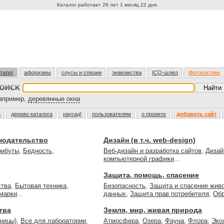
Каталог работает 26 лет 1 месяц 22 дня.
талог
афоризмы
соусы и специи
знакомства
ICQ-шлюз
Фотохостинг
пример,
деревянные окна
а
дерево каталога
наугад!
пользователям
о проекте
добавить сайт
онодательство
Дизайн (в т.ч. web-design)
рибуты
,
Бедность
,
Веб-дизайн и разработка сайтов
,
Дизай
компьютерной графики
...
Защита, помощь, спасение
ства
,
Бытовая техника
,
Безопасность
,
Защита и спасение жив
марки
...
данных
,
Защита прав потребителя
,
Об
тва
Земля, мир, живая природа
ницы)
,
Все для лаборатории
,
Атмосфера
,
Озера
,
Фауна
,
Флора
,
Эко