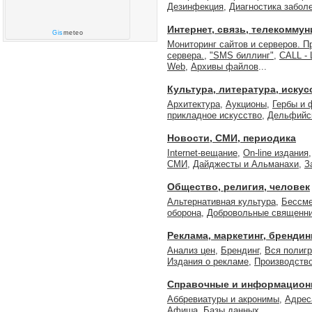
Дезинфекция
,
Диагностика забол
Интернет, связь, телекомму
Gis
meteo
Мониторинг сайтов и серверов. П
сервера.
,
"SMS биллинг"
,
CALL - 
Web
,
Архивы файлов
...
Культура, литература, искус
Архитектура
,
Аукционы
,
Гербы и 
прикладное искусство
,
Дельфийс
Новости, СМИ, периодика
Internet-вещание
,
On-line издания
СМИ
,
Дайджесты и Альманахи
,
З
Общество, религия, человек
Альтернативная культура
,
Бессме
оборона
,
Добровольные священн
Реклама, маркетинг, брендин
Анализ цен
,
Брендинг
,
Вся полиг
Издания о рекламе
,
Производство
Справочные и информацион
Аббревиатуры и акронимы
,
Адрес
Афиша
,
Базы данных
...