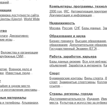
еваний
...
Компьютеры, программы, технол
никации
2000 год
,
IRC
,
Автоматизация предпри
роверка доступности сайта,
Документация и информация
...
Центры (Центр)
,
World Wide
Недвижимость
Москва
,
Россия
,
СНГ
,
Базы данных
,
За
ство
флаги
,
Декоративно-
Образование и наука
кие игры
...
Бизнес-тренинги
,
Высшее образование
образование
,
Дополнительное образов
Государственный Экзамен (ЕГЭ)
...
,
Ведомства и организации
арубежные СМИ
...
Работа, заработок, карьера
Базы данных резюме
,
Все для веб-мас
объявлений
,
Заработок в интернете
,
Ка
ртие
,
Военное дело и
ики
,
Известные люди
...
Спорт
Букмекерские конторы
,
Виды спорта
,
Д
г
спорт
,
Знаменитые спортсмены
,
Колле
рафия в одном месте
,
ссылок
...
 и изготовление рекламы
...
Страны, регионы, города
ные материалы
Достопримечательности
,
Издания
,
Имм
а и телефоны
,
Альманахи
,
места
,
Культура и искусство за рубеж