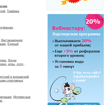
огии
ятий
,
Графика
,
рубежная
...
,
Дистанционное
ание
,
Единый
тера
,
Доски
зино, игры, лото
...
етский и юношеский
кции спортивных
играция
,
Интересные
ом
...