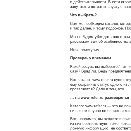
в действительности. В сети огро
запутают и потратят впустую ваш
Что выбрать?
Вам же необходим каталог, котор
и так далее, и тому подобное. П
Мы не будем убеждать вас в том,
расскажем вам об особенностях э
Итак, приступим…
Проверено временем
Какой ресурс вы выберете? Тот, 
базу? Вряд ли. Ведь предпочтени
Вот каталог www.refer.ru сущест
ему сохранить статус одного из л
проявляется? Дело в том, что…
… на www.refer.ru размещаетс
Каталог www.refer.ru — это не п
ни в коем случае не является ми
Вот, например, вы входите в пои
из них соответствуют теме, котор
ложную информацию, не соответс