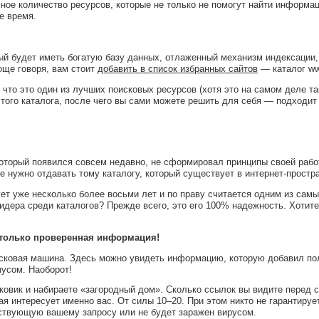
мное количество ресурсов, которые не только не помогут найти информа
е время.
ый будет иметь богатую базу данных, отлаженный механизм индексации
роще говоря, вам стоит
добавить в список избранных сайтов
— каталог www
 что это один из лучших поисковых ресурсов (хотя это на самом деле та
того каталога, после чего вы сами можете решить для себя — подходит л
который появился совсем недавно, не сформировал принципы своей рабо
е нужно отдавать тому каталогу, который существует в интернет-простр
вует уже несколько более восьми лет и по праву считается одним из сам
идера среди каталогов? Прежде всего, это его 100% надежность. Хотите
я только проверенная информация!
оисковая машина. Здесь можно увидеть информацию, которую добавил по
нусом. Наоборот!
сковик и набираете «загородный дом». Сколько ссылок вы видите перед 
ая интересует именно вас. От силы 10–20. При этом никто не гарантируе
твующую вашему запросу или не будет заражен вирусом.