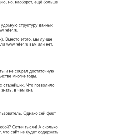
цию, но, наоборот, ещё больше
, удобную структуру данных
.refer.ru.
к). Вместо этого, мы лучше
и www.refer.ru вам или нет.
ты и не собрал достаточную
анстве многие годы.
ых старейших. Что позволило
 знать, в чем она
льзователь. Однако сей факт
собой? Сотни тысяч! А сколько
т, что сайт не будет содержать