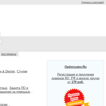
Сделать стартовой
все проекты
Optimizator.Ru
н & Design
,
Студии
Регистрация и продление
доменов RU, РФ и многих других
от
179 руб.
отных
,
Защита ПО и
ращения за помощью
...
логия
...