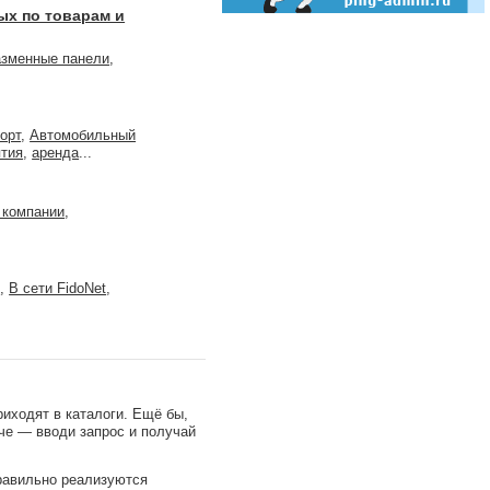
ых по товарам и
зменные панели
,
орт
,
Автомобильный
ятия
,
аренда
...
 компании
,
и
,
В сети FidoNet
,
иходят в каталоги. Ещё бы,
че — вводи запрос и получай
правильно реализуются