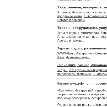
Таинственное, неведомое, з
Алхимия
,
Астрология, гороскопы,
продление жизни
,
Библиотеки и 
Вампир и вампиры
...
Товары, оборудование, услу
Услуги/ сервис
,
Автомобили, Зап
Алкогольные напитки, пиво, таба
Аренда и прокат
...
Туризм, отдых, развлечения
WWW-Чаты
,
Австралия и Океани
Азия
,
Активный отдых
...
Экономика, бизнес, финансы
Услуги
,
200 крупнейших предприя
по вопросам экономики
,
Аналитич
Каталог www.refer.ru — прове
«Как можно быстрее найти необх
теоретически каталоги представ
подборку проверенных ресурсов п
Однако не стоит все каталоги во