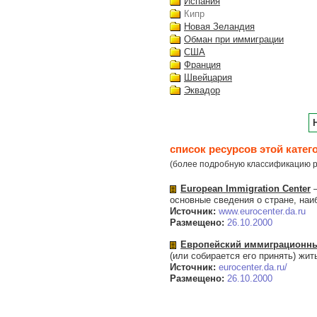
Испания
Кипр
Новая Зеландия
Обман при иммиграции
США
Франция
Швейцария
Эквадор
список ресурсов этой катег
(более подробную классификацию р
European Immigration Center
—
основные сведения о стране, на
Источник:
www.eurocenter.da.ru
Размещено:
26.10.2000
Европейский иммиграционны
(или собирается его принять) жит
Источник:
eurocenter.da.ru/
Размещено:
26.10.2000