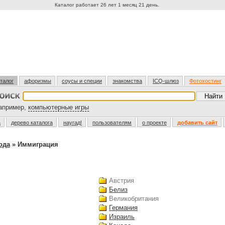
Каталог работает 26 лет 1 месяц 21 день.
талог
афоризмы
соусы и специи
знакомства
ICQ-шлюз
Фотохостинг
пример,
компьютерные игры
а
дерево каталога
наугад!
пользователям
о проекте
добавить сайт
ода
» Иммиграция
Австрия
Белиз
Великобритания
Германия
Израиль