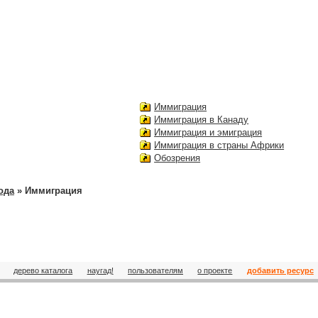
Иммиграция
Иммиграция в Канаду
Иммиграция и эмиграция
Иммиграция в страны Африки
Обозрения
ода
» Иммиграция
дерево каталога
наугад!
пользователям
о проекте
добавить ресурс