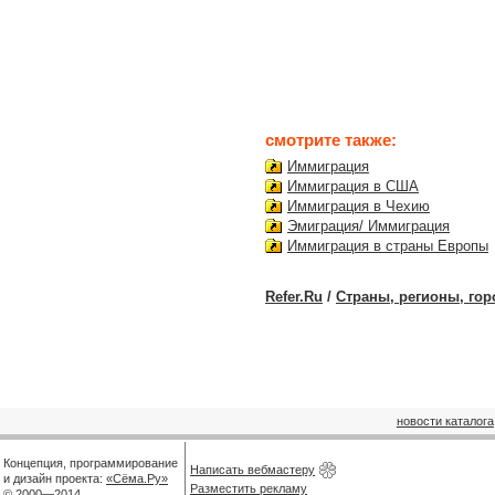
смотрите также:
Иммиграция
Иммиграция в США
Иммиграция в Чехию
Эмиграция/ Иммиграция
Иммиграция в страны Европы
Refer.Ru
/
Страны, регионы, гор
новости каталога
Концепция, программирование
Написать вебмастеру
и дизайн проекта:
«Сёма.Ру»
Разместить рекламу
© 2000—2014