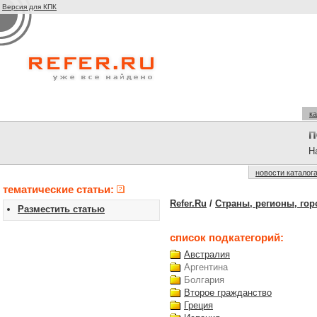
Версия для КПК
ка
На
новости каталог
тематические статьи:
Refer.Ru
/
Страны, регионы, гор
Разместить статью
список подкатегорий:
Австралия
Аргентина
Болгария
Второе гражданство
Греция