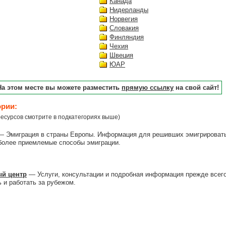
Канада
Нидерланды
Норвегия
Словакия
Финляндия
Чехия
Швеция
ЮАР
На этом месте вы можете разместить
прямую ссылку
на свой сайт!
ории:
есурсов смотрите в подкатегориях выше)
 Эмиграция в страны Европы. Информация для решивших эмигрировать 
иболее приемлемые способы эмиграции.
й центр
— Услуги, консультации и подробная информация прежде всего
ь и работать за рубежом.