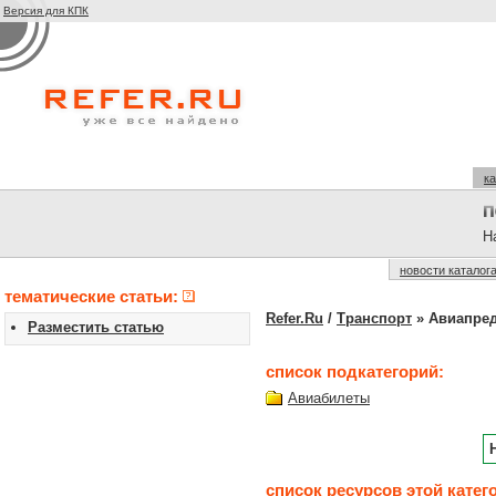
Версия для КПК
ка
На
новости каталог
тематические статьи:
Refer.Ru
/
Транспорт
» Авиапре
Разместить статью
список подкатегорий:
Авиабилеты
список ресурсов этой катег