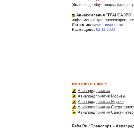
(более подробную классификацию р
Авиакомпания `ТРАНСАЭРО`
информацию для пассажиров, пос
Источник:
www.transaero.ru/
Размещено:
02.11.2000
смотрите также:
Авиапредприятия
Авиапредприятия Москвы
Авиапредприятия Якутии
Авиапредприятия Свердловско
Авиапредприятия Санкт-Петер
Refer.Ru
/
Транспорт
» Авиапре