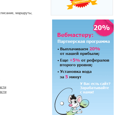
списание, маршруты,
я
асти
асти