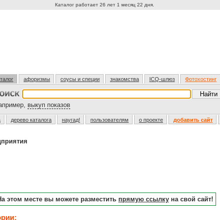
Каталог работает 26 лет 1 месяц 22 дня.
талог
афоризмы
соусы и специи
знакомства
ICQ-шлюз
Фотохостинг
пример,
выкуп показов
а
дерево каталога
наугад!
пользователям
о проекте
добавить сайт
дприятия
На этом месте вы можете разместить
прямую ссылку
на свой сайт!
ории: