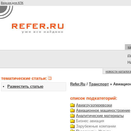
Версия для КПК
ка
На
новости каталог
тематические статьи:
Refer.Ru
/
Транспорт
» Авиацио
Разместить статью
список подкатегорий:
Авиагрузоперевозки
Авиационное машиностроение
Аналитические материалы
Бизнес авиация
Зарубежные компании