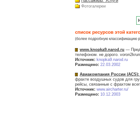
Пассажиры. Услуги
Фотогалереи
список ресурсов этой катег
(более подробную классификацию р
www.knopka9.narod.ru
— Предл
телефоном. не дорого. voron2kru
Источник:
knopka9.narod.ru
Размещено:
22.03.2002
Авиакомпания России (ACS):
фрахте воздушных судов для гру
рейсы, связанные с фрахтом все
Источник:
www.aircharter.ru/
Размещено:
10.12.2003