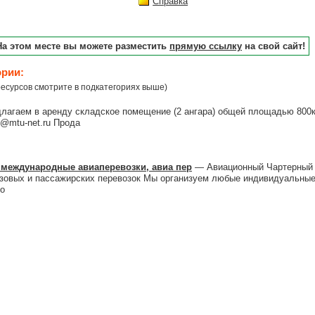
Справка
На этом месте вы можете разместить
прямую ссылку
на свой сайт!
ории:
есурсов смотрите в подкатегориях выше)
агаем в аренду складское помещение (2 ангара) общей площадью 800к
n@mtu-net.ru Прода
 международные авиаперевозки, авиа пер
— Авиационный Чартерный 
зовых и пассажирских перевозок Мы организуем любые индивидуальные
го