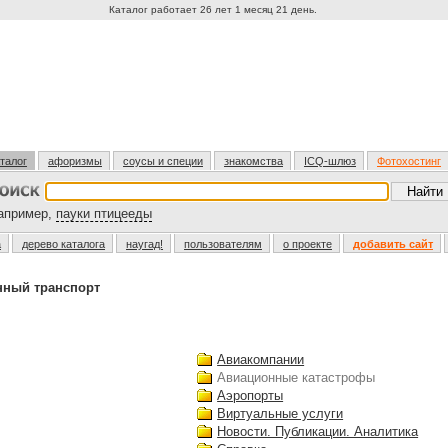
Каталог работает 26 лет 1 месяц 21 день.
талог
афоризмы
соусы и специи
знакомства
ICQ-шлюз
Фотохостинг
пример,
пауки птицееды
а
дерево каталога
наугад!
пользователям
о проекте
добавить сайт
нный транспорт
Авиакомпании
Авиационные катастрофы
Аэропорты
Виртуальные услуги
Новости. Публикации. Аналитика