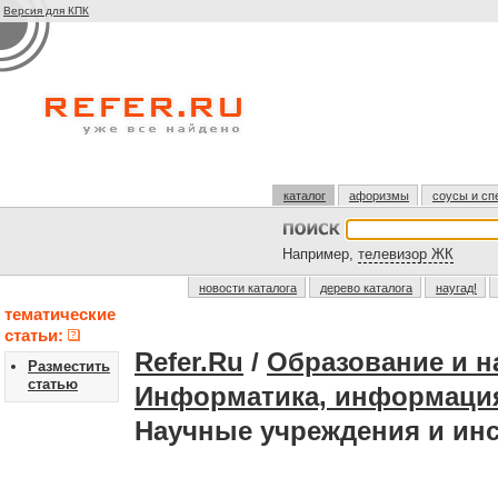
Версия для КПК
каталог
афоризмы
соусы и сп
Например,
телевизор ЖК
новости каталога
дерево каталога
наугад!
тематические
статьи:
Refer.Ru
/
Образование и н
Разместить
статью
Информатика, информаци
Научные учреждения и ин