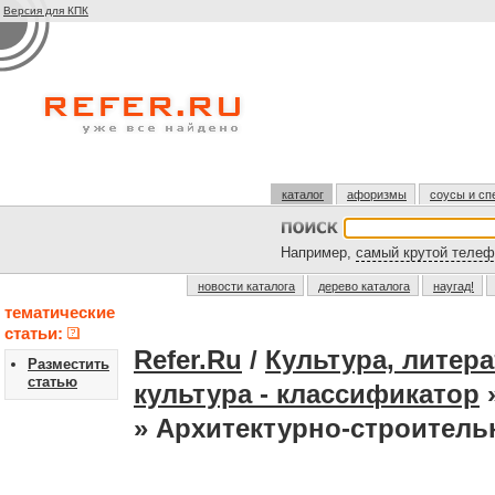
Версия для КПК
каталог
афоризмы
соусы и сп
Например,
самый крутой телеф
новости каталога
дерево каталога
наугад!
тематические
статьи:
Refer.Ru
/
Культура, литера
Разместить
статью
культура - классификатор
» Архитектурно-строитель