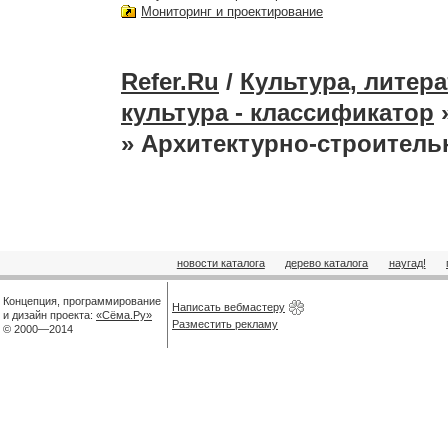
Мониторинг и проектирование
Refer.Ru
/
Культура, литера
культура - классификатор
» Архитектурно-строитель
новости каталога
дерево каталога
наугад!
Концепция, программирование
Написать вебмастеру
и дизайн проекта:
«Сёма.Ру»
Разместить рекламу
© 2000—2014