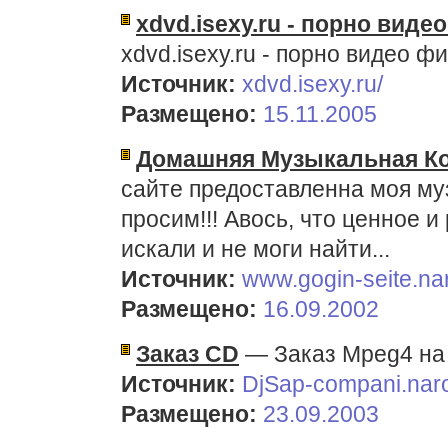
xdvd.isexy.ru - порно виде
xdvd.isexy.ru - порно видео ф
Источник:
xdvd.isexy.ru/
Размещено:
15.11.2005
Домашняя Музыкальная Кол
сайте предоставленна моя му
просим!!! Авось, что ценное и
искали и не моги найти...
Источник:
www.gogin-seite.na
Размещено:
16.09.2002
Заказ CD
— Заказ Mpeg4 на 
Источник:
DjSap-compani.nar
Размещено:
23.09.2003