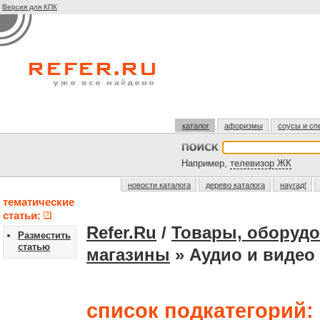
Версия для КПК
каталог
афоризмы
соусы и сп
Например,
телевизор ЖК
новости каталога
дерево каталога
наугад!
тематические
статьи:
Refer.Ru
/
Товары, оборудо
Разместить
статью
магазины
» Аудио и видео 
список подкатегорий: