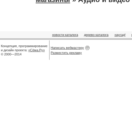
новости каталога
дерево каталога
наугад!
Концепция, программирование
Написать вебмастеру
и дизайн проекта:
«Сёма.Ру»
Разместить рекламу
© 2000—2014