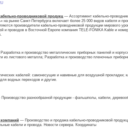
RU
кабельно-проводниковой продукц
— Ассортимент кабельно-проводник
 на рынке Санкт-Петербурга включает более 25 000 видов кабеля и пр
яются производители кабельно-проводниковой продукции мирового уров
й и проводов в Восточной Европе компания TELE-FONIKA Kable и номер 
s.
Разработка и производство металлических приборных панелей и корпусо
и из листового металла; Разработка и производство пленочных приборн
ических кабелей: самонесущие и навивные для воздушной прокладки; ка
 для водных переходов и другие.
Производство разнообразной продукции - фальшполы, кабели, деревооб
а компаний
— Производство и продажа кабельно-проводниковой продукци
льные кабели и провода. Новости сервера. Координаты