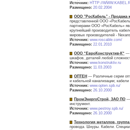
Источник:
HTTP://WWW.KABEL.
Размещено:
20.02.2004
ООО "РосКабель" - Продажа 
представленной ООО «РосКабель»
партнерами ООО «РосКабель» явл
крупнейший производитель кабеле
мировых производителей - Nexan
Источник:
www.roscable.com/
Размещено:
22.01.2010
ООО “ЕвроКонструктив-К“
— 
шкафов, деталей любой сложност
Источник:
www.konstruktiv.ru
Размещено:
11.03.2003
ОПТЕН
— Различные серии опт
и кабельной канализации; кабели
Источник:
www.opten.spb.ru/
Размещено:
26.10.2000
ПромЭнергоСтрой, ЗАО ПО
— 
инструмент.
Источник:
www.pestroy.spb.ru/
Размещено:
26.10.2000
Технология металлов, групп
провода. Шнуры. Кабели. Специа