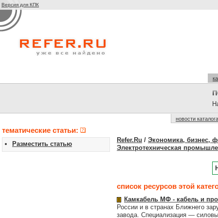
Версия для КПК
ка
На
новости каталог
тематические статьи:
Refer.Ru
/
Экономика, бизнес, 
Разместить статью
Электротехническая промышле
список ресурсов этой катег
Камкабель МФ - кабель и про
России и в странах Ближнего за
завода. Специализация — силов