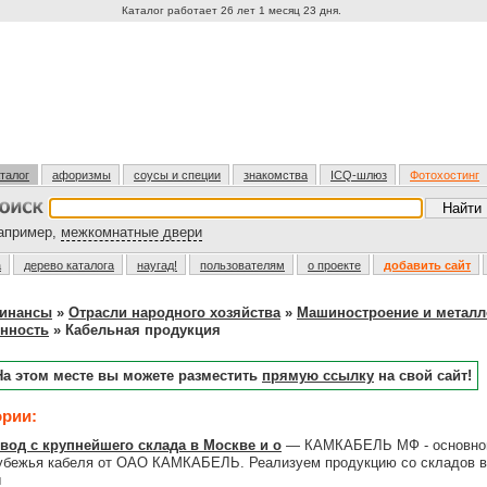
Каталог работает 26 лет 1 месяц 23 дня.
талог
афоризмы
соусы и специи
знакомства
ICQ-шлюз
Фотохостинг
пример,
межкомнатные двери
а
дерево каталога
наугад!
пользователям
о проекте
добавить сайт
финансы
»
Отрасли народного хозяйства
»
Машиностроение и металл
нность
» Кабельная продукция
На этом месте вы можете разместить
прямую ссылку
на свой сайт!
ории:
вод с крупнейшего склада в Москве и о
— КАМКАБЕЛЬ МФ - основной 
рубежья кабеля от ОАО КАМКАБЕЛЬ. Реализуем продукцию со складов в
ы