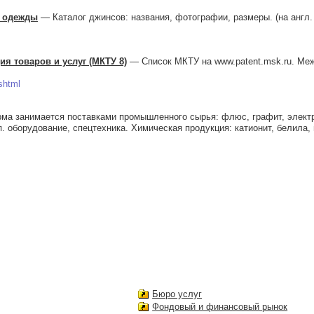
й одежды
— Каталог джинсов: названия, фотографии, размеры. (на англ. 
я товаров и услуг (МКТУ 8)
— Список МКТУ на www.patent.msk.ru. Ме
shtml
а занимается поставками промышленного сырья: флюс, графит, элект
.п. оборудование, спецтехника. Химическая продукция: катионит, белила, 
Бюро услуг
Фондовый и финансовый рынок