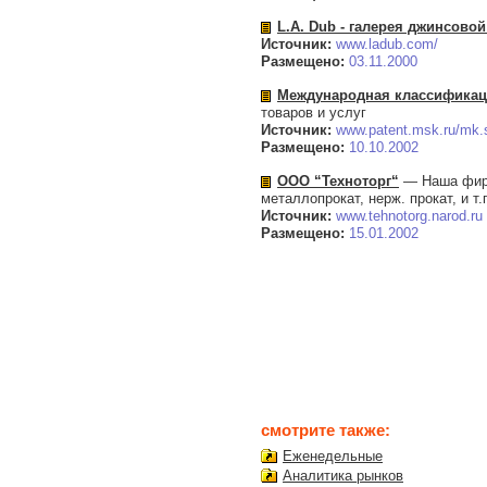
L.A. Dub - галерея джинсово
Источник:
www.ladub.com/
Размещено:
03.11.2000
Международная классификаци
товаров и услуг
Источник:
www.patent.msk.ru/mk.
Размещено:
10.10.2002
ООО “Техноторг“
— Наша фирм
металлопрокат, нерж. прокат, и т
Источник:
www.tehnotorg.narod.ru
Размещено:
15.01.2002
смотрите также:
Еженедельные
Аналитика рынков