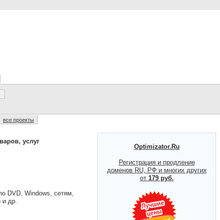
все проекты
варов, услуг
Optimizator.Ru
Регистрация и продление
доменов RU, РФ и многих других
от
179 руб.
о DVD, Windows, сетям,
 и др.