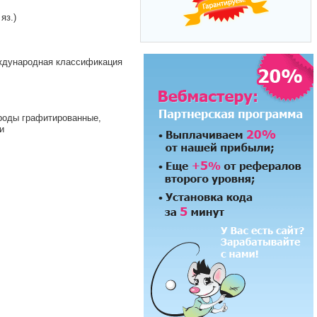
яз.)
ждународная классификация
роды графитированные,
и