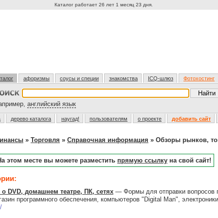
Каталог работает 26 лет 1 месяц 23 дня.
талог
афоризмы
соусы и специи
знакомства
ICQ-шлюз
Фотохостинг
пример,
английский язык
а
дерево каталога
наугад!
пользователям
о проекте
добавить сайт
финансы
»
Торговля
»
Справочная информация
» Обзоры рынков, то
На этом месте вы можете разместить
прямую ссылку
на свой сайт!
ории:
 о DVD, домашнем театре, ПК, сетях
— Формы для отправки вопросов п
газин программного обеспечения, компьютеров "Digital Man", электроники
/