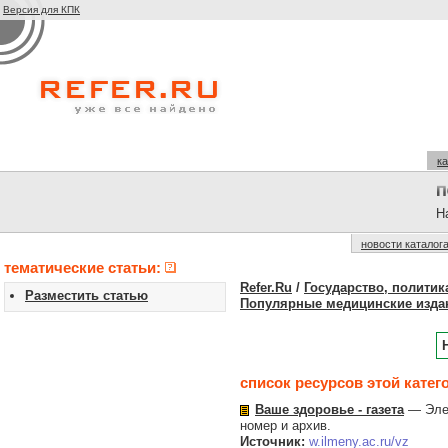
Версия для КПК
ка
На
новости каталог
тематические статьи:
Refer.Ru
/
Государство, политик
Разместить статью
Популярные медицинские изда
список ресурсов этой катег
Ваше здоровье - газета
— Элек
номер и архив.
Источник:
w.ilmeny.ac.ru/vz