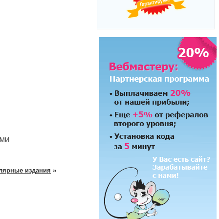
СМИ
лярные издания
»