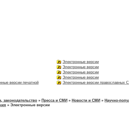
Электронные версии
Электронные версии
Электронные версии
Электронные версии
нные версии печатной
Электронные версии православных 
а, законодательство
»
Пресса и СМИ
»
Новости и СМИ
»
Научно-попу
ния
» Электронные версии