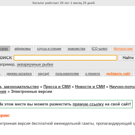
Каталог работает 26 лет 1 месяц 25 дней.
талог
афоризмы
соусы и специи
знакомства
ICQ-шлюз
Фотохостинг
пример,
аквариумные рыбки
а
дерево каталога
наугад!
пользователям
о проекте
добавить сайт
а, законодательство
»
Пресса и СМИ
»
Новости и СМИ
»
Научно-попу
ния
» Электронные версии
На этом месте вы можете разместить
прямую ссылку
на свой сайт!
ории:
тронная версия бесплатной еженедельной газеты, пропагандирующей з