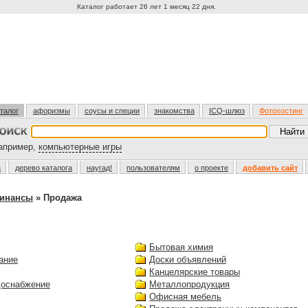
Каталог работает 26 лет 1 месяц 22 дня.
талог
афоризмы
соусы и специи
знакомства
ICQ-шлюз
Фотохостинг
пример,
компьютерные игры
а
дерево каталога
наугад!
пользователям
о проекте
добавить сайт
финансы
» Продажа
Бытовая химия
ание
Доски объявлений
Канцелярские товары
доснабжение
Металлопродукция
Офисная мебель