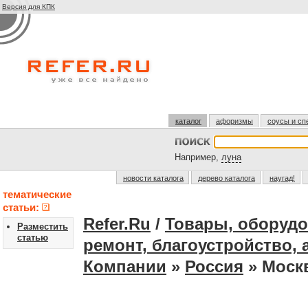
Версия для КПК
каталог
афоризмы
соусы и сп
Например,
луна
новости каталога
дерево каталога
наугад!
тематические
статьи:
Refer.Ru
/
Товары, оборудо
Разместить
статью
ремонт, благоустройство, 
Компании
»
Россия
» Моск