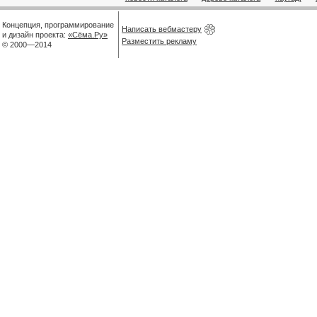
Концепция, программирование
Написать вебмастеру
и дизайн проекта:
«Сёма.Ру»
Разместить рекламу
© 2000—2014