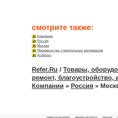
смотрите также:
Компании
Россия
Москва
Производство строительных материалов
Асфальт
Refer.Ru
/
Товары, оборудо
ремонт, благоустройство, 
Компании
»
Россия
» Моск
новости каталога
дерево каталога
наугад!