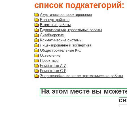
список подкатегорий:
Акустическое проектирование
Благоустройство
Высотные работы
Гидроизоляция, кровельные работы
Дизайнерские
Климатические системы
Лицензирование и экспертиза
Общестроительные К-С
Остекление
Проектные
Ремонтные А-И
Ремонтные С-Я
Энергоснабжение и электротехнические работы
На этом месте вы может
св