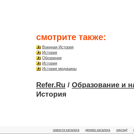
смотрите также:
Военная История
История
Обозрения
История
История медицины
Refer.Ru
/
Образование и н
История
новости каталога
дерево каталога
наугад!