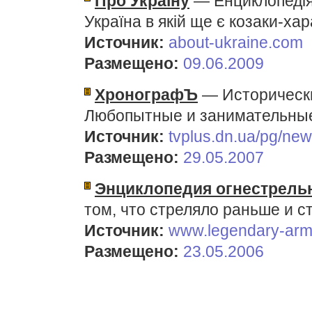
Про Україну
— Енциклопедія 
Україна в якій ще є козаки-ха
Источник:
about-ukraine.com
Размещено:
09.06.2009
ХронографЪ
— Исторические
Любопытные и занимательные
Источник:
tvplus.dn.ua/pg/new
Размещено:
29.05.2007
Энциклопедия огнестрель
том, что стреляло раньше и с
Источник:
www.legendary-arm
Размещено:
23.05.2006