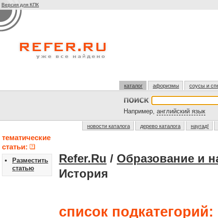
Версия для КПК
каталог
афоризмы
соусы и сп
Например,
английский язык
новости каталога
дерево каталога
наугад!
тематические
статьи:
Refer.Ru
/
Образование и н
Разместить
статью
История
список подкатегорий: