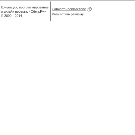
Концепция, программирование
Написать вебмастеру
и дизайн проекта:
«Сёма.Ру»
Разместить рекламу
© 2000—2014