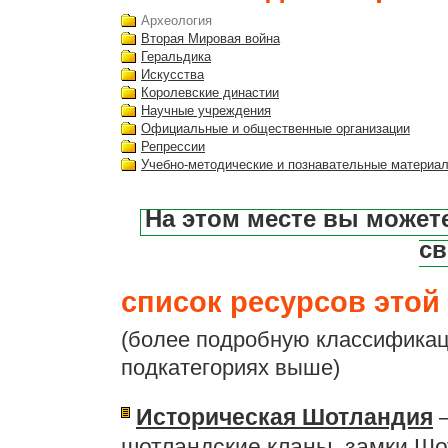
Археология
Вторая Мировая война
Геральдика
Искусства
Королевские династии
Научные учреждения
Официальные и общественные организации
Репрессии
Учебно-методические и познавательные материа
На этом месте вы может
св
список ресурсов этой 
(более подробную классификац
подкатегориях выше)
Историческая Шотландия
—
шотландские кланы, замки Шо