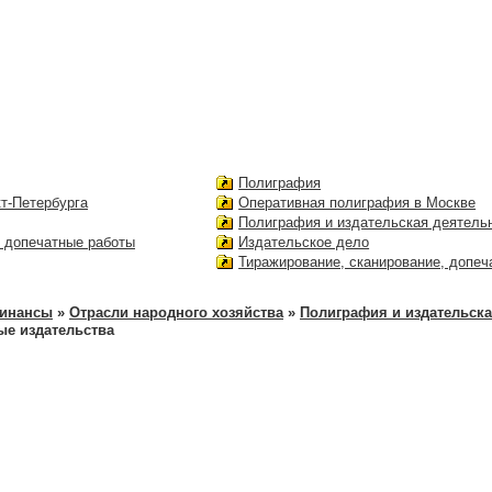
Полиграфия
т-Петербурга
Оперативная полиграфия в Москве
Полиграфия и издательская деятель
, допечатные работы
Издательское дело
Тиражирование, сканирование, допеч
финансы
»
Отрасли народного хозяйства
»
Полиграфия и издательска
е издательства