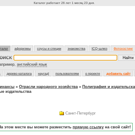
Каталог работает 26 лет 1 месяц 23 дня.
талог
афоризмы
соусы и специи
знакомства
ICQ-шлюз
Фотохостинг
пример,
английский язык
а
дерево каталога
наугад!
пользователям
о проекте
добавить сайт
финансы
»
Отрасли народного хозяйства
»
Полиграфия и издательска
е издательства
Санкт-Петербург
На этом месте вы можете разместить
прямую ссылку
на свой сайт!