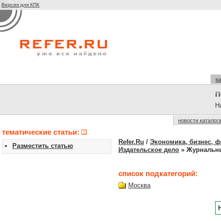
Версия для КПК
ка
На
новости каталог
тематические статьи:
Refer.Ru
/
Экономика, бизнес, 
Разместить статью
Издательское дело
» Журнальны
список подкатегорий:
Москва