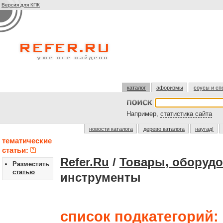
Версия для КПК
каталог
афоризмы
соусы и сп
Например,
статистика сайта
новости каталога
дерево каталога
наугад!
тематические
статьи:
Refer.Ru
/
Товары, оборудо
Разместить
статью
инструменты
список подкатегорий: