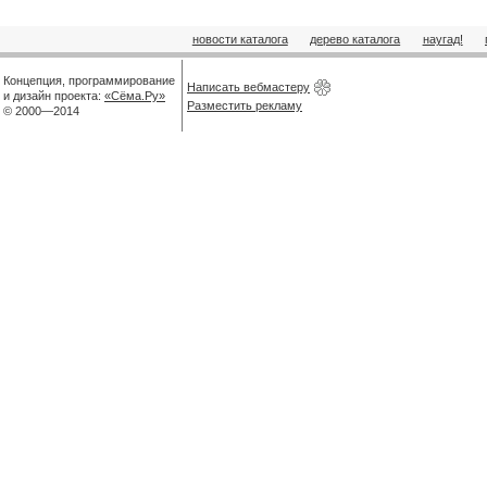
новости каталога
дерево каталога
наугад!
Концепция, программирование
Написать вебмастеру
и дизайн проекта:
«Сёма.Ру»
Разместить рекламу
© 2000—2014