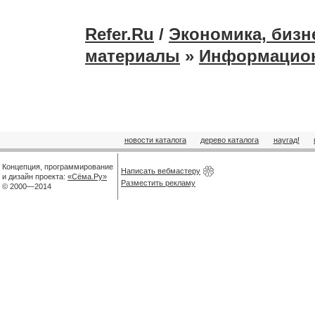
Refer.Ru
/
Экономика, бизн
материалы
»
Информацио
новости каталога
дерево каталога
наугад!
Концепция, программирование
Написать вебмастеру
и дизайн проекта:
«Сёма.Ру»
Разместить рекламу
© 2000—2014