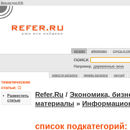
Версия для КПК
каталог
афоризмы
соусы и сп
Например,
деревянные окна
новости каталога
дерево каталога
наугад!
тематические
статьи:
Refer.Ru
/
Экономика, бизн
Разместить
статью
материалы
»
Информацио
список подкатегорий: