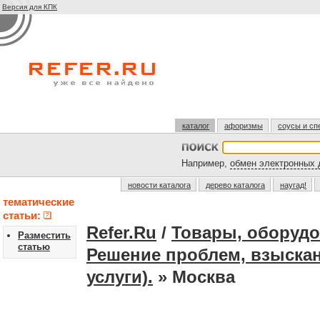
Версия для КПК
каталог
афоризмы
соусы и сп
Например,
обмен электронных 
новости каталога
дерево каталога
наугад!
тематические
статьи:
Refer.Ru
/
Товары, оборудо
Разместить
статью
Решение проблем, взыскан
услуги).
» Москва