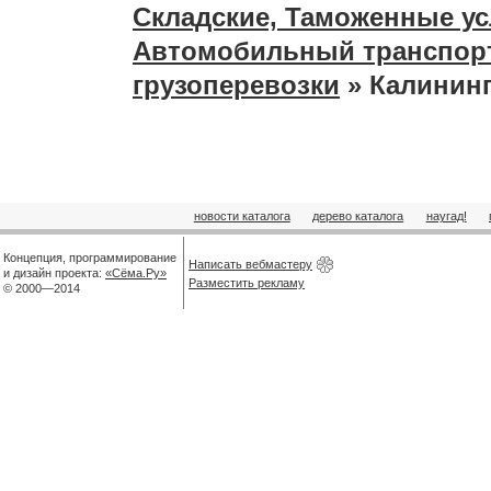
Складские, Таможенные ус
Автомобильный транспор
грузоперевозки
» Калинин
новости каталога
дерево каталога
наугад!
Концепция, программирование
Написать вебмастеру
и дизайн проекта:
«Сёма.Ру»
Разместить рекламу
© 2000—2014