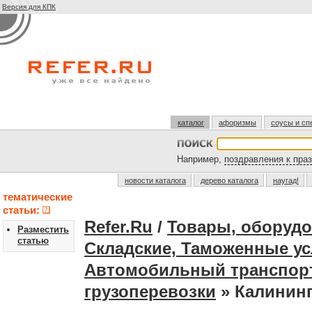
Версия для КПК
каталог
афоризмы
соусы и сп
Например,
поздравления к пра
новости каталога
дерево каталога
наугад!
тематические
статьи:
Refer.Ru
/
Товары, оборудо
Разместить
статью
Складские, Таможенные ус
Автомобильный транспор
грузоперевозки
» Калинин