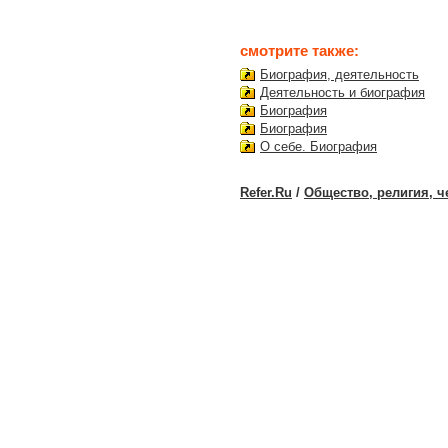
смотрите также:
Биография, деятельность
Деятельность и биография
Биография
Биография
О себе. Биография
Refer.Ru
/
Общество, религия, ч