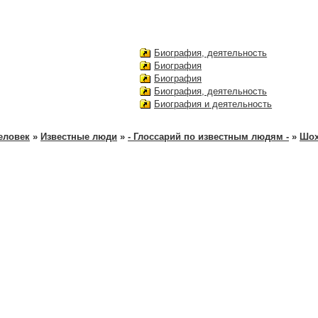
Биография, деятельность
Биография
Биография
Биография, деятельность
Биография и деятельность
еловек
»
Известные люди
»
- Глоссарий по известным людям -
»
Шох