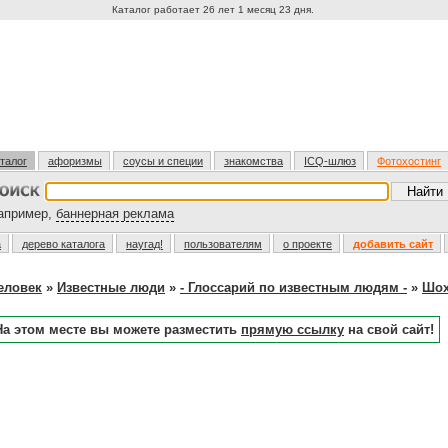
Каталог работает 26 лет 1 месяц 23 дня.
талог
афоризмы
соусы и специи
знакомства
ICQ-шлюз
Фотохостинг
пример,
баннерная реклама
а
дерево каталога
наугад!
пользователям
о проекте
добавить сайт
еловек
»
Известные люди
»
- Глоссарий по известным людям -
»
Шох
На этом месте вы можете разместить
прямую ссылку
на свой сайт!