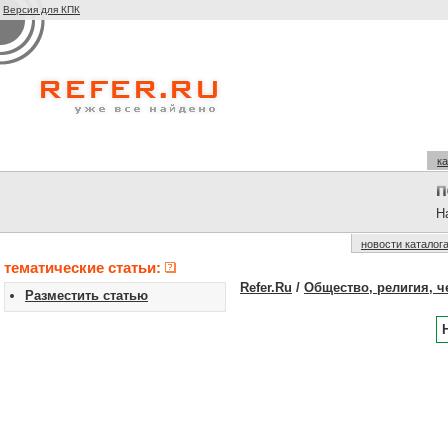
Версия для КПК
ка
На
новости каталог
тематические статьи:
Refer.Ru
/
Общество, религия, ч
Разместить статью