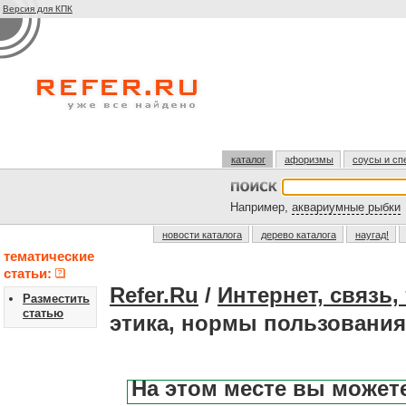
Версия для КПК
каталог
афоризмы
соусы и сп
Например,
аквариумные рыбки
новости каталога
дерево каталога
наугад!
тематические
статьи:
Refer.Ru
/
Интернет, связь
Разместить
статью
этика, нормы пользования
На этом месте вы может