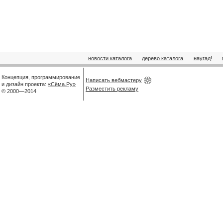
новости каталога
дерево каталога
наугад!
Концепция, программирование
Написать вебмастеру
и дизайн проекта:
«Сёма.Ру»
Разместить рекламу
© 2000—2014