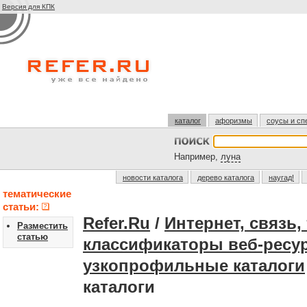
Версия для КПК
каталог
афоризмы
соусы и сп
Например,
луна
новости каталога
дерево каталога
наугад!
тематические
статьи:
Refer.Ru
/
Интернет, связь
Разместить
статью
классификаторы веб-ресу
узкопрофильные каталоги
каталоги