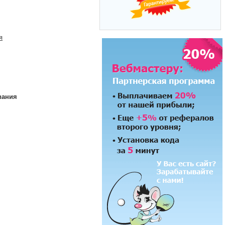
я
вания