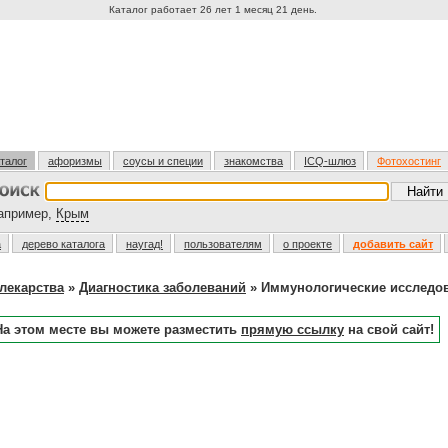
Каталог работает 26 лет 1 месяц 21 день.
талог
афоризмы
соусы и специи
знакомства
ICQ-шлюз
Фотохостинг
пример,
Крым
а
дерево каталога
наугад!
пользователям
о проекте
добавить сайт
лекарства
»
Диагностика заболеваний
» Иммунологические исследо
На этом месте вы можете разместить
прямую ссылку
на свой сайт!