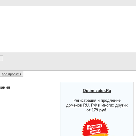
все проекты
вания
Optimizator.Ru
Регистрация и продление
доменов RU, РФ и многих других
от
179 руб.