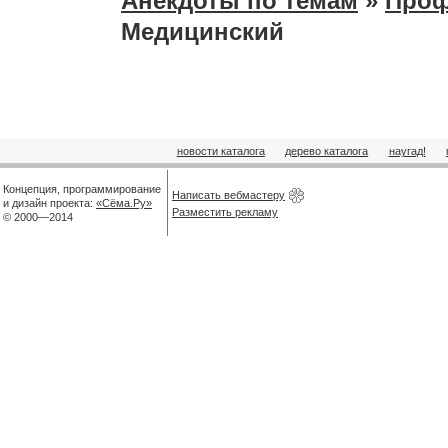
Анекдоты по темам
»
Проф
Медицинский
новости каталога
дерево каталога
наугад!
Концепция, программирование
Написать вебмастеру
и дизайн проекта:
«Сёма.Ру»
Разместить рекламу
© 2000—2014