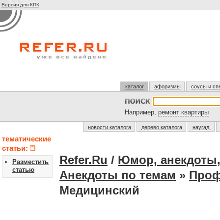
Версия для КПК
каталог
афоризмы
соусы и сп
Например,
ремонт квартиры
новости каталога
дерево каталога
наугад!
тематические
статьи:
Refer.Ru
/
Юмор, анекдоты
Разместить
статью
Анекдоты по темам
»
Проф
Медицинский