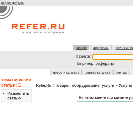
Версия для КПК
каталог
афоризмы
соусы и сп
Например,
рефераты
новости каталога
дерево каталога
наугад!
тематические
статьи:
Refer.Ru
/
Товары, оборудование, услуги
»
Услуги/
Разместить
На этом месте вы можете р
статью