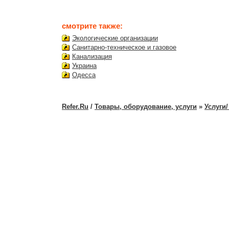
смотрите также:
Экологические организации
Санитарно-техническое и газовое
Канализация
Украина
Одесса
Refer.Ru
/
Товары, оборудование, услуги
»
Услуги/