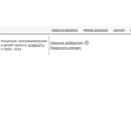
новости каталога
дерево каталога
наугад!
Концепция, программирование
Написать вебмастеру
и дизайн проекта:
«Сёма.Ру»
Разместить рекламу
© 2000—2014