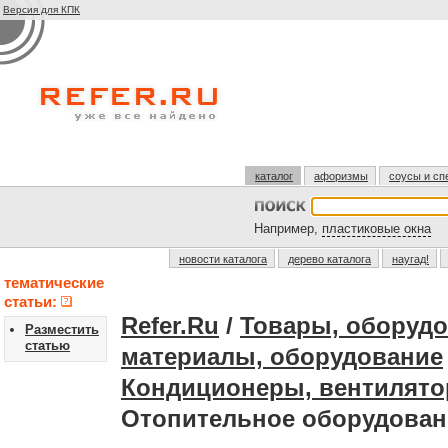
Версия для КПК
каталог
афоризмы
соусы и сп
Например,
пластиковые окна
новости каталога
дерево каталога
наугад!
тематические
статьи:
Refer.Ru
/
Товары, оборудо
Разместить
статью
материалы, оборудование
Кондиционеры, вентилято
Отопительное оборудован