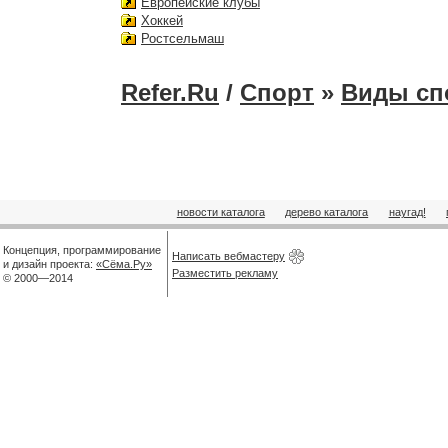
Европейские клубы
Хоккей
Ростсельмаш
Refer.Ru
/
Спорт
»
Виды сп
новости каталога
дерево каталога
наугад!
Концепция, программирование
Написать вебмастеру
и дизайн проекта:
«Сёма.Ру»
Разместить рекламу
© 2000—2014