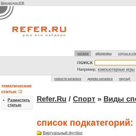
Версия для КПК
каталог
афоризмы
соусы и сп
Например,
компьютерные игры
новости каталога
дерево каталога
наугад!
тематические
статьи:
Refer.Ru
/
Спорт
»
Виды сп
Разместить
статью
список подкатегорий:
Виртуальный футбол