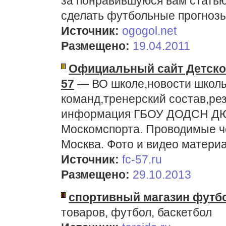
за понравившуюся вам статью
сделать футбольные прогнозы
Источник:
ogogol.net
Размещено:
19.04.2011
Официальный сайт Детск
57
— ВО школе,новости школы
команд,тренерский состав,ре
информация ГБОУ ДОДСН ДЮ
Москомспорта. Проводимые 
Москва. Фото и видео матери
Источник:
fc-57.ru
Размещено:
29.10.2013
спортивный магазин футб
товаров, футбол, баскетбол