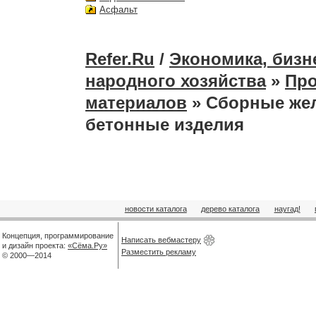
Асфальт
Refer.Ru
/
Экономика, бизн
народного хозяйства
»
Про
материалов
» Сборные жел
бетонные изделия
новости каталога
дерево каталога
наугад!
Концепция, программирование
Написать вебмастеру
и дизайн проекта:
«Сёма.Ру»
Разместить рекламу
© 2000—2014