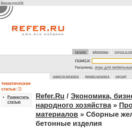
Версия для КПК
каталог
афоризмы
соусы и сп
Например,
игры для мобильны
новости каталога
дерево каталога
наугад!
тематические
статьи:
Refer.Ru
/
Экономика, бизн
Разместить
статью
народного хозяйства
»
Про
материалов
» Сборные жел
бетонные изделия