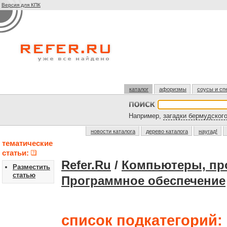
Версия для КПК
каталог
афоризмы
соусы и сп
Например,
загадки бермудского
новости каталога
дерево каталога
наугад!
тематические
статьи:
Refer.Ru
/
Компьютеры, пр
Разместить
статью
Программное обеспечение
список подкатегорий: