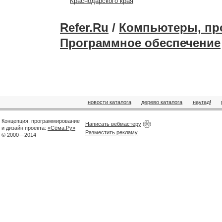
Краснодарского края
Refer.Ru
/
Компьютеры, пр
Программное обеспечение
новости каталога
дерево каталога
наугад!
Концепция, программирование
Написать вебмастеру
и дизайн проекта:
«Сёма.Ру»
Разместить рекламу
© 2000—2014