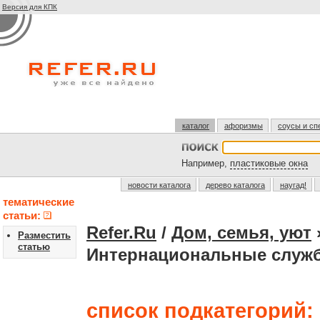
Версия для КПК
каталог
афоризмы
соусы и сп
Например,
пластиковые окна
новости каталога
дерево каталога
наугад!
тематические
статьи:
Refer.Ru
/
Дом, семья, уют
Разместить
статью
Интернациональные служ
список подкатегорий: