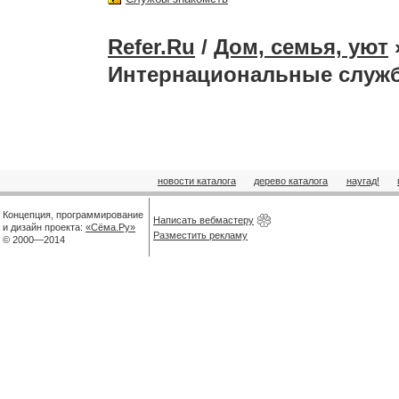
Refer.Ru
/
Дом, семья, уют
Интернациональные служ
новости каталога
дерево каталога
наугад!
Концепция, программирование
Написать вебмастеру
и дизайн проекта:
«Сёма.Ру»
Разместить рекламу
© 2000—2014