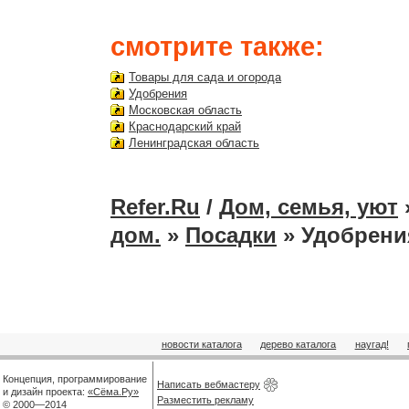
смотрите также:
Товары для сада и огорода
Удобрения
Московская область
Краснодарский край
Ленинградская область
Refer.Ru
/
Дом, семья, уют
дом.
»
Посадки
» Удобрения
новости каталога
дерево каталога
наугад!
Концепция, программирование
Написать вебмастеру
и дизайн проекта:
«Сёма.Ру»
Разместить рекламу
© 2000—2014