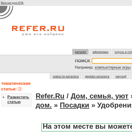
Версия для КПК
каталог
афоризмы
соусы и сп
Например,
компьютерные игры
новости каталога
дерево каталога
наугад!
тематические
статьи:
Refer.Ru
/
Дом, семья, уют
Разместить
статью
дом.
»
Посадки
» Удобрения
На этом месте вы может