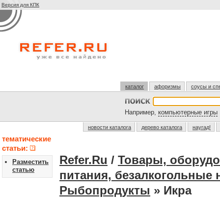
Версия для КПК
каталог
афоризмы
соусы и сп
Например,
компьютерные игры
новости каталога
дерево каталога
наугад!
тематические
статьи:
Refer.Ru
/
Товары, оборудо
Разместить
статью
питания, безалкогольные 
Рыбопродукты
» Икра