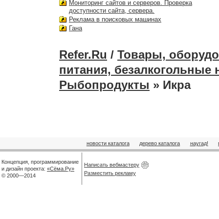
Мониторинг сайтов и серверов. Проверка
доступности сайта, сервера.
Реклама в поисковых машинах
Гана
Refer.Ru
/
Товары, оборудо
питания, безалкогольные 
Рыбопродукты
» Икра
новости каталога
дерево каталога
наугад!
Концепция, программирование
Написать вебмастеру
и дизайн проекта:
«Сёма.Ру»
Разместить рекламу
© 2000—2014