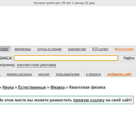
Каталог работает 26 лет 1 месяц 22 дня.
талог
афоризмы
соусы и специи
знакомства
ICQ-шлюз
Фотохостинг
пример,
контекстная реклама
а
дерево каталога
наугад!
пользователям
о проекте
добавить сайт
»
Наука
»
Естественные
»
Физика
» Квантовая физика
На этом месте вы можете разместить
прямую ссылку
на свой сайт!