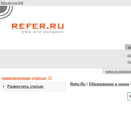
Версия для КПК
ка
На
новости каталог
тематические статьи:
Refer.Ru
/
Образование и наука
Разместить статью