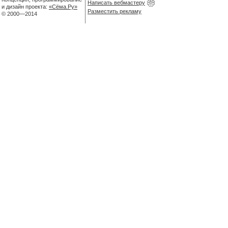
Написать вебмастеру
и дизайн проекта:
«Сёма.Ру»
Разместить рекламу
© 2000—2014