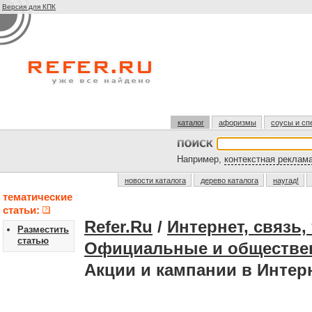
Версия для КПК
каталог
афоризмы
соусы и сп
Например,
контекстная реклам
новости каталога
дерево каталога
наугад!
тематические
статьи:
Refer.Ru
/
Интернет, связь
Разместить
статью
Официальные и обществен
Акции и кампании в Интер