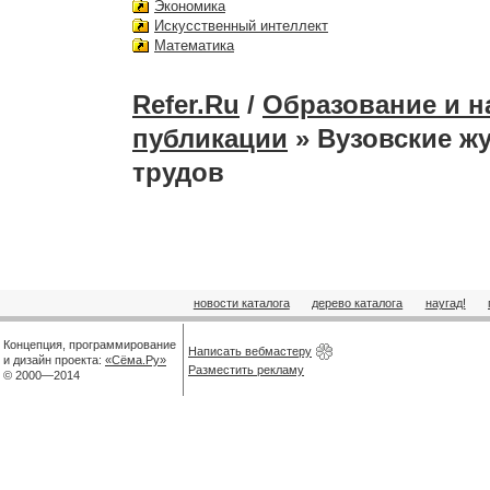
Экономика
Искусственный интеллект
Математика
Refer.Ru
/
Образование и н
публикации
» Вузовские ж
трудов
новости каталога
дерево каталога
наугад!
Концепция, программирование
Написать вебмастеру
и дизайн проекта:
«Сёма.Ру»
Разместить рекламу
© 2000—2014