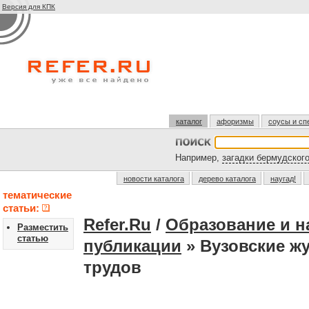
Версия для КПК
каталог
афоризмы
соусы и сп
Например,
загадки бермудского
новости каталога
дерево каталога
наугад!
тематические
статьи:
Refer.Ru
/
Образование и н
Разместить
статью
публикации
» Вузовские ж
трудов