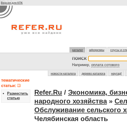
Версия для КПК
каталог
афоризмы
соусы и сп
Например,
оплата сотового
новости каталога
дерево каталога
наугад!
тематические
статьи:
Refer.Ru
/
Экономика, бизн
Разместить
статью
народного хозяйства
»
Сел
Обслуживание сельского х
Челябинская область