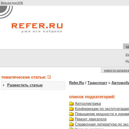
Версия для КПК
ка
На
новости каталог
тематические статьи:
Refer.Ru
/
Транспорт
»
Автомоб
Разместить статью
список подкатегорий:
Автоэлектрика
Конференции по эксплуатации
Повышение мощности и динам
Ремонт двигателя
Справочная литература по эк