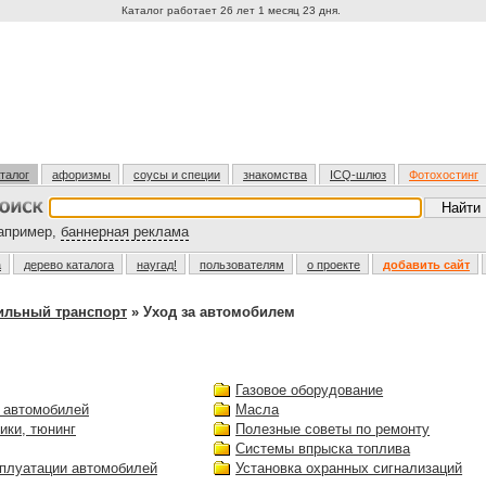
Каталог работает 26 лет 1 месяц 23 дня.
талог
афоризмы
соусы и специи
знакомства
ICQ-шлюз
Фотохостинг
пример,
баннерная реклама
а
дерево каталога
наугад!
пользователям
о проекте
добавить сайт
ильный транспорт
» Уход за автомобилем
Газовое оборудование
 автомобилей
Масла
ики, тюнинг
Полезные советы по ремонту
Системы впрыска топлива
сплуатации автомобилей
Установка охранных сигнализаций