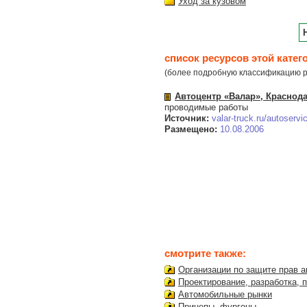
Уход за кузовом
список ресурсов этой катег
(более подробную классификацию р
Автоцентр «Валар», Краснод
проводимые работы
Источник:
valar-truck.ru/autoservi
Размещено:
10.08.2006
смотрите также:
Организации по защите прав 
Проектирование, разработка, 
Автомобильные рынки
Прицепы, фургоны