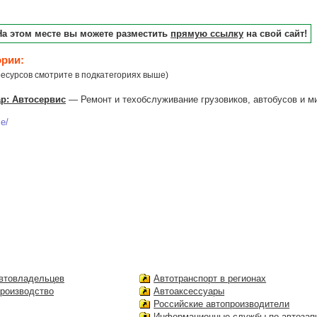
На этом месте вы можете разместить
прямую ссылку
на свой сайт!
ории:
есурсов смотрите в подкатегориях выше)
ар: Автосервис
— Ремонт и техобслуживание грузовиков, автобусов и ми
ce/
автовладельцев
Автотранспорт в регионах
производство
Автоаксессуары
Российские автопроизводители
Информационные службы по автозап