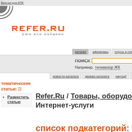
Версия для КПК
каталог
афоризмы
соусы и сп
Например,
телевизор ЖК
новости каталога
дерево каталога
наугад!
тематические
статьи:
Refer.Ru
/
Товары, оборудо
Разместить
статью
Интернет-услуги
список подкатегорий: