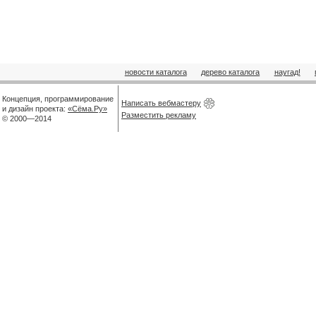
новости каталога
дерево каталога
наугад!
Концепция, программирование
Написать вебмастеру
и дизайн проекта:
«Сёма.Ру»
Разместить рекламу
© 2000—2014