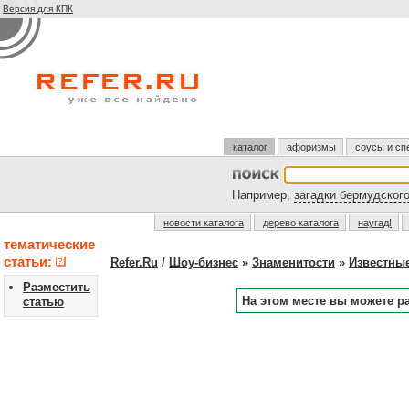
Версия для КПК
каталог
афоризмы
соусы и сп
Например,
загадки бермудского
новости каталога
дерево каталога
наугад!
тематические
статьи:
Refer.Ru
/
Шоу-бизнес
»
Знаменитости
»
Известны
Разместить
На этом месте вы можете р
статью