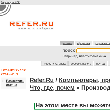
Версия для КПК
каталог
афоризмы
соусы и сп
Например,
пластиковые окна
новости каталога
дерево каталога
наугад!
тематические
статьи:
Refer.Ru
/
Компьютеры, пр
Разместить
статью
Что, где, почем
» Производ
На этом месте вы может