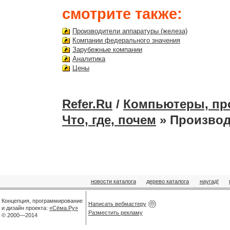
смотрите также:
Производители аппаратуры (железа)
Компании федерального значения
Зарубежные компании
Аналитика
Цены
Refer.Ru
/
Компьютеры, пр
Что, где, почем
» Производ
новости каталога
дерево каталога
наугад!
Концепция, программирование
Написать вебмастеру
и дизайн проекта:
«Сёма.Ру»
Разместить рекламу
© 2000—2014