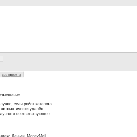
все проекты
размещение.
лучае, если робот каталога
т автоматически удалён
получаете соответствующее
ндекс.Деньги, MoneyMail