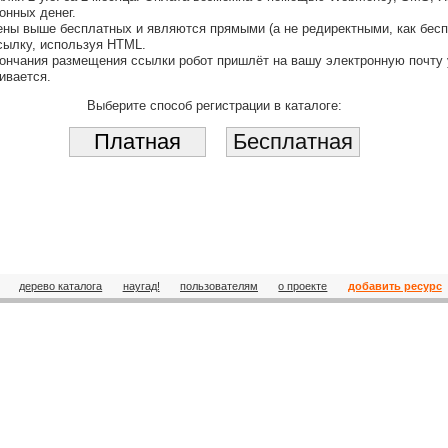
онных денег.
ны выше бесплатных и являются прямыми (а не редиректными, как бесп
ылку, используя HTML.
кончания размещения ссылки робот пришлёт на вашу электронную почту 
ивается.
Выберите способ регистрации в каталоге:
дерево каталога
наугад!
пользователям
о проекте
добавить ресурс