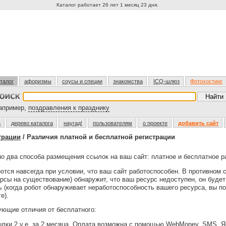
Каталог работает 26 лет 1 месяц 23 дня.
талог
афоризмы
соусы и специи
знакомства
ICQ-шлюз
Фотохостинг
пример,
поздравления к празднику
а
дерево каталога
наугад!
пользователям
о проекте
добавить сайт
трации
/ Различия платной и бесплатной регистрации
но два способа размещения ссылок на ваш сайт: платное и бесплатное 
ся навсегда при условии, что ваш сайт работоспособен. В противном с
сы на существование) обнаружит, что ваш ресурс недоступен, он буде
ль (когда робот обнаруживает неработоспособность вашего ресурса, вы 
е).
ющие отличия от бесплатного:
лки 2 у.е. за 2 месяца. Оплата возможна с помощью WebMoney, SMS, Я