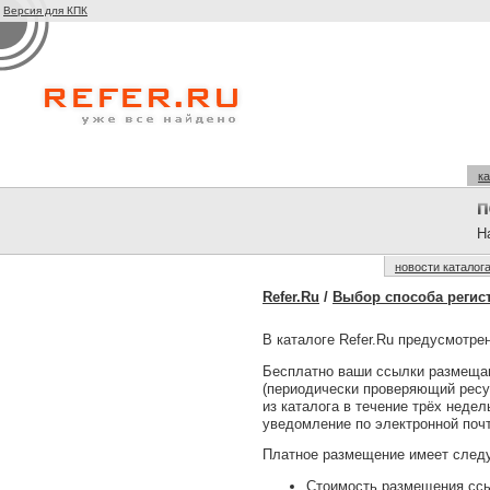
Версия для КПК
ка
На
новости каталог
Refer.Ru
/
Выбор способа регис
В каталоге Refer.Ru предусмотре
Бесплатно ваши ссылки размещают
(периодически проверяющий ресур
из каталога в течение трёх неде
уведомление по электронной почт
Платное размещение имеет следу
Стоимость размещения ссы