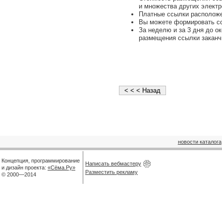
и множества других электр
Платные ссылки расположе
Вы можете формировать сс
За неделю и за 3 дня до о
размещения ссылки заканч
новости каталога
Концепция, программирование
Написать вебмастеру
и дизайн проекта:
«Сёма.Ру»
Разместить рекламу
© 2000—2014