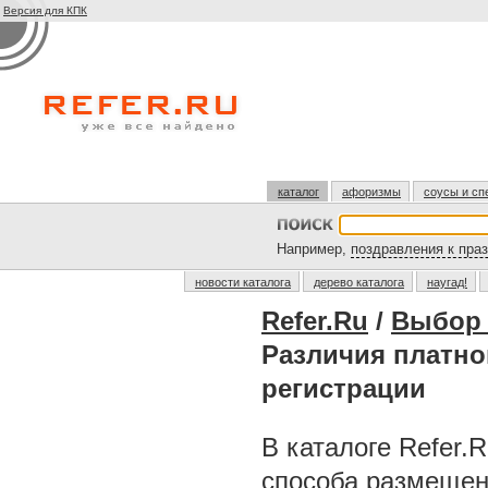
Версия для КПК
каталог
афоризмы
соусы и сп
Например,
поздравления к пра
новости каталога
дерево каталога
наугад!
Refer.Ru
/
Выбор 
Различия платно
регистрации
В каталоге Refer.
способа размещен