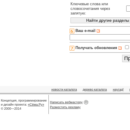
Ключевые слова или
словосочетания через
запятую:
Ваш e-mail
Получать обновления
новости каталога
дерево каталога
наугад!
Концепция, программирование
Написать вебмастеру
и дизайн проекта:
«Сёма.Ру»
Разместить рекламу
© 2000—2014