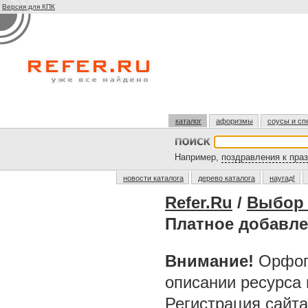
Версия для КПК
каталог
афоризмы
соусы и сп
Например,
поздравления к пра
новости каталога
дерево каталога
наугад!
Refer.Ru
/
Выбор 
Платное добавле
Внимание!
Орфог
описании ресурса
Регистрация сайт