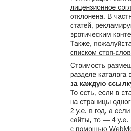
лицензионное сог
отклонена. В част
статей, рекламир
эротическим конт
Также, пожалуйста
списком стоп-слов
Стоимость размещ
разделе каталога 
за каждую ссылк
То есть, если в ст
на страницы одног
2 у.е. в год, а ес
сайты, то — 4 у.е.
с помощью WebMo