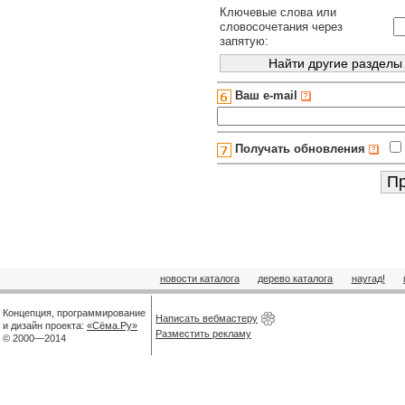
Ключевые слова или
словосочетания через
запятую:
Ваш e-mail
Получать обновления
новости каталога
дерево каталога
наугад!
Концепция, программирование
Написать вебмастеру
и дизайн проекта:
«Сёма.Ру»
Разместить рекламу
© 2000—2014