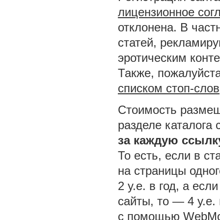
лицензионное сог
отклонена. В част
статей, рекламир
эротическим конт
Также, пожалуйста
списком стоп-слов
Стоимость размещ
разделе каталога 
за каждую ссылк
То есть, если в ст
на страницы одног
2 у.е. в год, а ес
сайты, то — 4 у.е.
с помощью WebMo