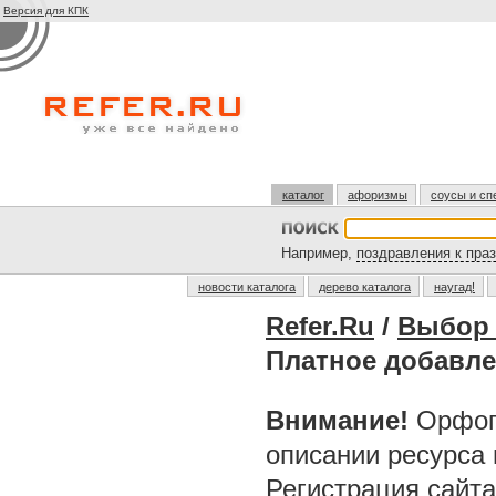
Версия для КПК
каталог
афоризмы
соусы и сп
Например,
поздравления к пра
новости каталога
дерево каталога
наугад!
Refer.Ru
/
Выбор 
Платное добавле
Внимание!
Орфог
описании ресурса
Регистрация сайт