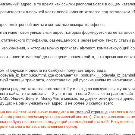
никальный адрес, в то время как ссылки располагаются в общем каталог
размещается в верхней части левой колонки каталога под заголовком «
дрес электронной почты и контактные номера телефонов.
тья имеет свой уникальный адрес, который формируется из её заголовка
 статического html-файла, размещаемого в релевантном тексту статьи р
 изображения, к которым можно прописать alt-текст, комментирующий с
овать посетителя ещё до посещения вашего сайта, в то время как ссыл
ком «Подушки и одеяла из бамбука» получает адрес вида:
_i_odeyala_iz_bambuka.html, где фрагмент url: podushki_i_odeyala_iz_bamb
тной таблицы транслита, сопоставляющей русские буквы их написанию н
дном разделе каталога составляет 2 у.е. в год за каждую ссылку на уни
ого сайта, то стоимость — 2 у.е. в год, а если 2 ссылки на разные сайты
MS, Яндекс.Деньги, MoneyMail и множества других электронных денег. 
едущих на один уникальный адрес, и не более 3 ссылок всего.
ия вашей статьи её анонс выводится на
главной странице
каталога в бл
чьё содержание рекламирует эротический контент). Статья и ссылка на 
 пока не будут вытеснены следующей размещённой статьёй. Разумеется,
еле каталога на весь оплаченный период.
стью автоматизирован, поэтому ваша статья появится на сайте через н