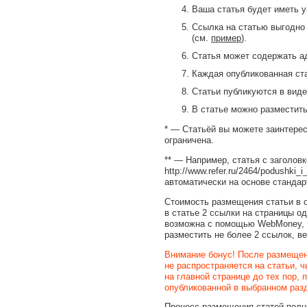
Ваша статья будет иметь у
Ссылка на статью выгодно 
(см.
пример
).
Статья может содержать а
Каждая опубликованная ста
Статьи публикуются в виде
В статье можно разместить
* — Статьёй вы можете заинтерес
ограничена.
** — Например, статья с заголов
http://www.refer.ru/2464/podushki
автоматически на основе стандар
Стоимость размещения статьи в о
в статье 2 ссылки на страницы одн
возможна с помощью WebMoney, S
разместить не более 2 ссылок, в
Внимание бонус! После размещен
не распространяется на статьи, 
на главной странице до тех пор,
опубликованной в выбранном разд
Процесс размещения статей полно