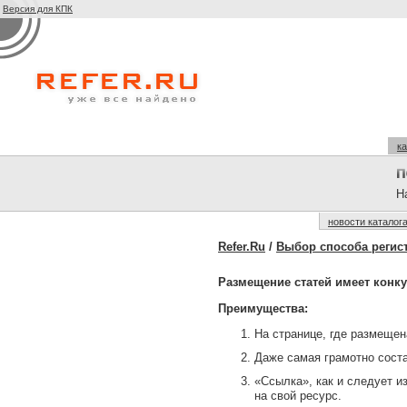
Версия для КПК
ка
На
новости каталог
Refer.Ru
/
Выбор способа регис
Размещение статей имеет конк
Преимущества:
На странице, где размещен
Даже самая грамотно соста
«Ссылка», как и следует из
на свой ресурс.