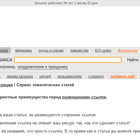
Каталог работает 26 лет 1 месяц 22 дня.
талог
афоризмы
соусы и специи
знакомства
ICQ-шлюз
Фотохостинг
пример,
поздравления к празднику
а
дерево каталога
наугад!
пользователям
о проекте
добавить сайт
трации
/ Сервис тематических статей
урентные преимущества перед
размещением ссылок
.
а ваша статья, не размещается сторонних ссылок.
вленная ссылка не опишет ваш ресурс так, как это сделает статья*.
 её названия, это просто ссылка. В то время как в статье вы можете пр