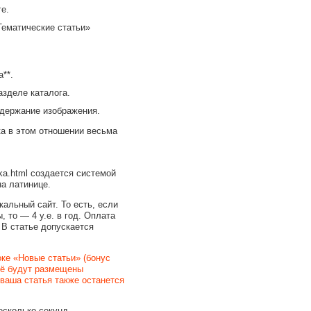
е.
Тематические статьи»
**.
азделе каталога.
одержание изображения.
ка в этом отношении весьма
uka.html создается системой
а латинице.
кальный сайт. То есть, если
, то — 4 у.е. в год. Оплата
В статье допускается
оке «Новые статьи» (бонус
неё будут размещены
 ваша статья также останется
есколько секунд